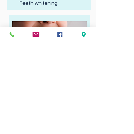
Teeth whitening
Prosthese
s