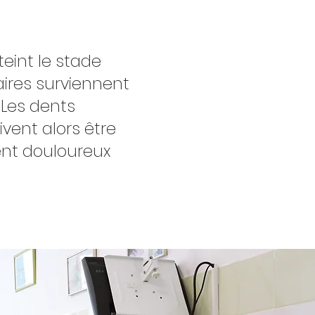
teint le stade
ires surviennent
 Les dents
ent alors être
ent douloureux