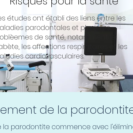
Risques pour la santé
s études ont établi des liens entre les
ladies parodontales et plusieurs
roblèemes de santé, notamment le
abète, les affections respiratoires et les
ladies cardiovasculaires.
tement de la parodontit
e la parodontite commence avec l'élimin