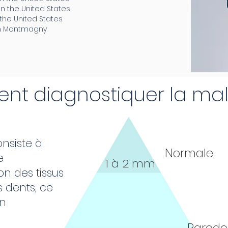
in the United States
the United States
 in Montmagny
t diagnostiquer la mal
nsiste à
Normale
e
1 à 2 mm
on des tissus
 dents, ce
en