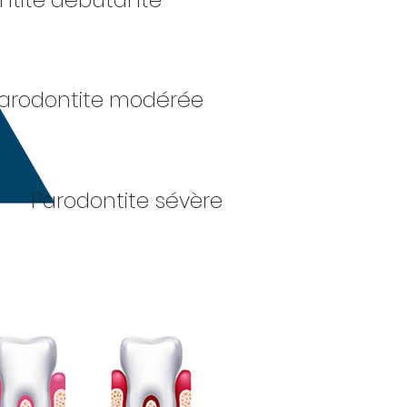
ntite débutante
arodontite modérée
Parodontite sévère