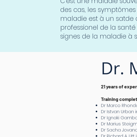
C'est une maladie souven
des cas, les symptômes 
maladie est à un satde
professionel de la sant
signes de la maladie à s
Dr. 
21 years of expe
Training complet
Dr Marco Rhonda 
Dr Istvan Urban 
Dr Ignaki Gambo
Dr Marius Steig
Dr Sacha Jovanov
Dr Richard A. Litt