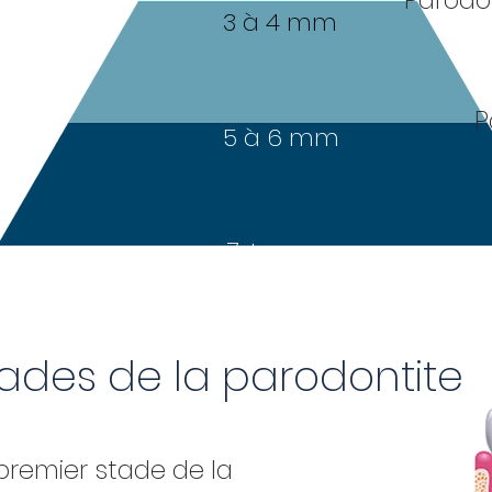
Parodo
3 à 4 mm
P
5 à 6 mm
7 + mm
ades de la parodontite
e premier stade de la