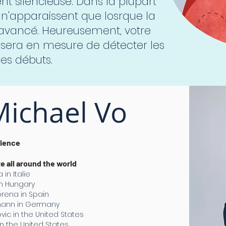
t silencieuse. Dans la plupart
n'apparaissent que losrque la
 avancé. Heureusement, votre
é sera en mesure de détecter les
es débuts.
Michael Vo
rience
e all around the world
in Italie
in Hungary
rena in Spain
mann in Germany
ic in the United States
 in the United States