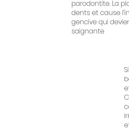
parodontite. La p
dents et cause l'
gencive qui devien
saignante
S
b
e
C
c
i
e