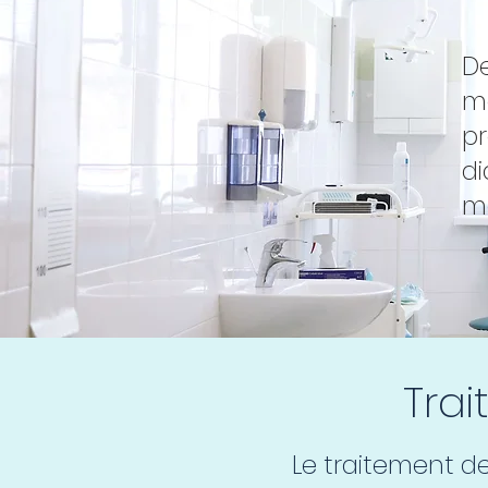
De
ma
p
di
ma
Trai
Le traitement d