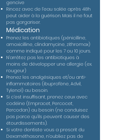
gencive
Rincez avec de l’eau salée après 48h
peut aider à la guérison. Mais il ne faut
pas gargariser.
Médication
Prenez les antibiotiques (pénicilline,
amoxicilline, clindamycine, zithromax)
comme indiqué pour les 7 ou 10 jours.
N’arrêtez pas les antibiotiques à
moins de développer une allergie (ex.
rougeur)
Prenez les analgésiques et/ou anti-
inflammatoires (ibuprofène, Advil,
Tylenol) au besoin.
Si c’est insuffisant, prenez ceux avec
codéine (Empracet, Percocet,
Percodan) au besoin (ne conduisez
pas parce qu’ils peuvent causer des
étourdissements).
Si votre dentiste vous a prescrit du
Dexaméthasone, n’oubliez pas de