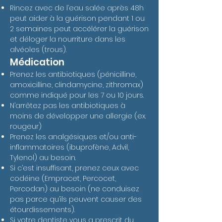
Rincez avec de l’eau salée après 48h
peut aider à la guérison pendant 1 ou
2 semaines peut accélérer la guérison
et déloger la nourriture dans les
alvéoles (trous).
Médication
Prenez les antibiotiques (pénicilline,
amoxicilline, clindamycine, zithromax)
comme indiqué pour les 7 ou 10 jours.
N’arrêtez pas les antibiotiques à
moins de développer une allergie (ex.
rougeur)
Prenez les analgésiques et/ou anti-
inflammatoires (ibuprofène, Advil,
Tylenol) au besoin.
Si c’est insuffisant, prenez ceux avec
codéine (Empracet, Percocet,
Percodan) au besoin (ne conduisez
pas parce qu’ils peuvent causer des
étourdissements).
Si votre dentiste vous a prescrit du