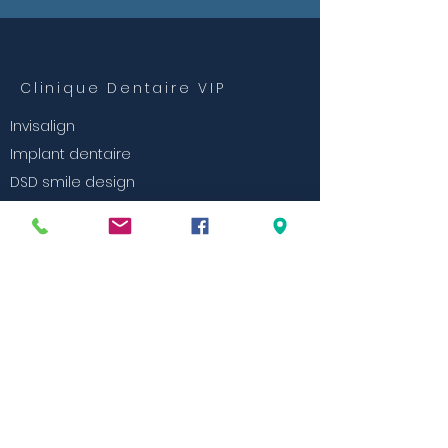
Clinique Dentaire VIP
Invisalign
Implant dentaire
DSD smile design
1-392 Grand Boulevard
Ile-Perrot, Qc
J7V 4X2
NOS HORAIRES
Lundi 9:00 - 14:00
Mardi 8:00- 18:00