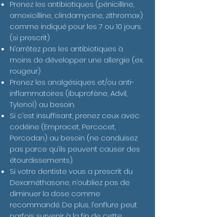
Prenez les antibiotiques (pénicilline,
amoxicilline, clindamycine, zithromax)
comme indiqué pour les 7 ou 10 jours.
(si prescrit)
N’arrêtez pas les antibiotiques à
moins de développer une allergie (ex.
rougeur)
Prenez les analgésiques et/ou anti-
inflammatoires (ibuprofène, Advil,
Tylenol) au besoin.
Si c’est insuffisant, prenez ceux avec
codéine (Empracet, Percocet,
Percodan) au besoin (ne conduisez
pas parce qu’ils peuvent causer des
étourdissements).
Si votre dentiste vous a prescrit du
Dexaméthasone, n’oubliez pas de
diminuer la dose comme
recommandé. De plus, l’enflure peut
parfois survenir à la fin de cette